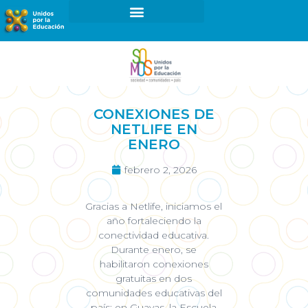
¿Cómo ser parte de UxE?
Proyectos y Programas
CONEXIONES DE
NETLIFE EN
ENERO
febrero 2, 2026
Gracias a Netlife, iniciamos el
año fortaleciendo la
conectividad educativa.
Durante enero, se
habilitaron conexiones
gratuitas en dos
comunidades educativas del
país: en Guayas, la Escuela