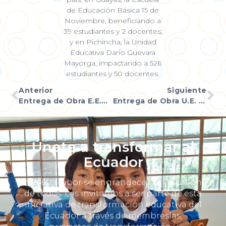
de Educación Básica 15 de
Noviembre, beneficiando a
39 estudiantes y 2 docentes;
y en Pichincha, la Unidad
Educativa Darío Guevara
Mayorga, impactando a 526
estudiantes y 50 docentes.
Anterior
Siguiente
Entrega de Obra E.E.B.F. Manuel Matheus
Entrega de Obra U.E. León Febres Cordero
Únete a transformar al
Ecuador
Nuestra labor se engrandece con la unión
de todos. Les invitamos a ser parte de esta
iniciativa de transformación educativa del
Ecuador a través de membresías,