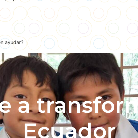
en ayudar?
e a transform
Ecuador