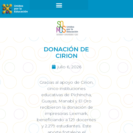
¿Cómo ser parte de UxE?
Proyectos y Programas
DONACIÓN DE
CIRION
julio 6, 2026
Gracias al apoyo de Cirion,
cinco instituciones
educativas de Pichincha,
Guayas, Manabí y El Oro
recibieron la donación de
impresoras Lexmark,
beneficiando a 129 docentes
y 2.279 estudiantes. Este
aporte fortalece el