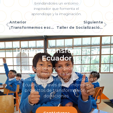
brindándoles un entorno
inspirador que fomenta el
aprendizaje y la imaginación.
Anterior
Siguiente
¡Transformemos escuelas juntos!
Taller de Socialización Proyecto Uyumbicho
Únete a transformar al
Ecuador
Nuestra labor se engrandece con la unión
de todos. Les invitamos a ser parte de esta
iniciativa de transformación educativa del
Ecuador a través de membresías,
proyectos de transformación y
donaciones.