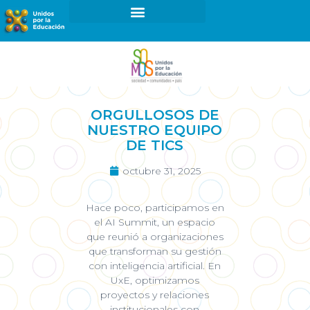
¿Cómo ser parte de UxE?
Proyectos y Programas
ORGULLOSOS DE
NUESTRO EQUIPO
DE TICS
octubre 31, 2025
Hace poco, participamos en
el AI Summit, un espacio
que reunió a organizaciones
que transforman su gestión
con inteligencia artificial. En
UxE, optimizamos
proyectos y relaciones
institucionales con