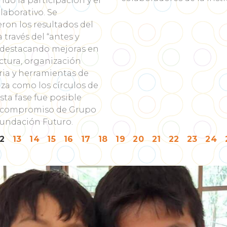
do la participación y el
laborativo. Se
ron los resultados del
 través del “antes y
 destacando mejoras en
ctura, organización
ia y herramientas de
a como los círculos de
Esta fase fue posible
l compromiso de Grupo
Fundación Futuro.
12
13
14
15
16
17
18
19
20
21
22
23
24