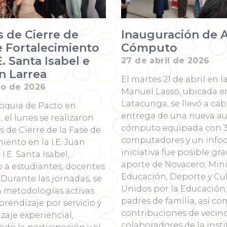
s de Cierre de
Inauguración de 
e Fortalecimiento
Cómputo
E. Santa Isabel e
27 de abril de 2026
an Larrea
El martes 21 de abril en l
o de 2026
Manuel Lasso, ubicada e
Latacunga, se llevó a cab
roquia de Pacto en
entrega de una nueva au
 el lunes se realizaron
cómputo equipada con 
es de Cierre de la Fase de
computadores y un infoc
iento en la I.E. Juan
iniciativa fue posible gra
 I.E. Santa Isabel,
aporte de Novacero; Mini
 a estudiantes, docentes
Educación, Deporte y Cul
. Durante las jornadas, se
Unidos por la Educación;
n metodologías activas
padres de familia, así co
rendizaje por servicio y
contribuciones de vecino
zaje experiencial,
colaboradores de la insti