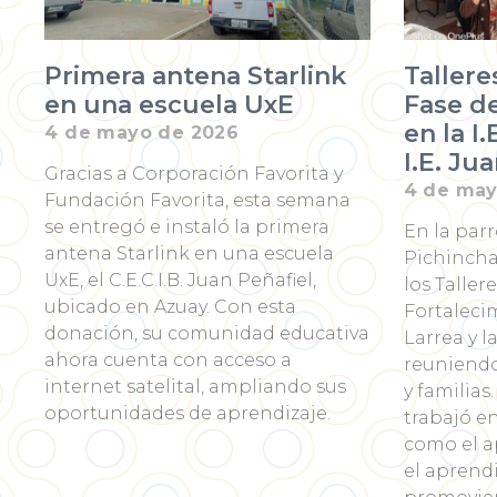
Primera antena Starlink
Tallere
en una escuela UxE
Fase d
en la I.
4 de mayo de 2026
I.E. Ju
Gracias a Corporación Favorita y
4 de may
Fundación Favorita, esta semana
se entregó e instaló la primera
En la par
antena Starlink en una escuela
Pichincha,
UxE, el C.E.C.I.B. Juan Peñafiel,
los Taller
ubicado en Azuay. Con esta
Fortalecim
donación, su comunidad educativa
Larrea y la
ahora cuenta con acceso a
reuniendo
internet satelital, ampliando sus
y familias
oportunidades de aprendizaje.
trabajó e
como el ap
el aprendi