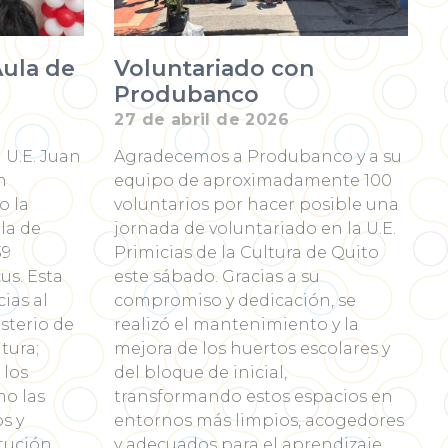
Aula de
Voluntariado con
Produbanco
27 de abril de 2026
a U.E. Juan
Agradecemos a Produbanco y a su
n
equipo de aproximadamente 100
o la
voluntarios por hacer posible una
la de
jornada de voluntariado en la U.E.
39
Primicias de la Cultura de Quito
us. Esta
este sábado. Gracias a su
cias al
compromiso y dedicación, se
sterio de
realizó el mantenimiento y la
tura;
mejora de los huertos escolares y
 los
del bloque de inicial,
mo las
transformando estos espacios en
s y
entornos más limpios, acogedores
tución.
y adecuados para el aprendizaje,