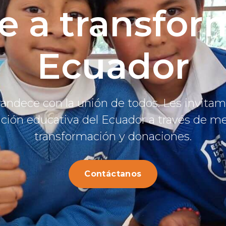
e a transform
Ecuador
andece con la unión de todos. Les invitam
mación educativa del Ecuador a través de m
transformación y donaciones.
Contáctanos