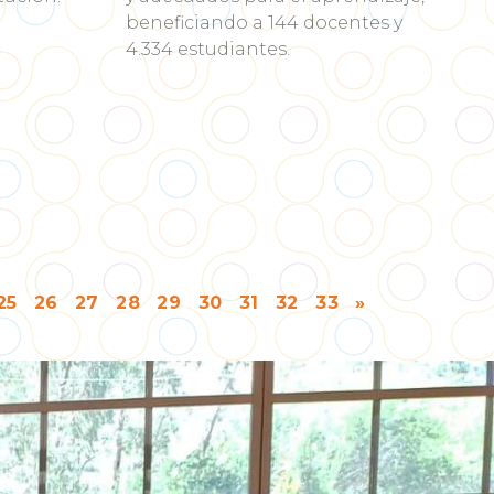
beneficiando a 144 docentes y
4.334 estudiantes.
25
26
27
28
29
30
31
32
33
»