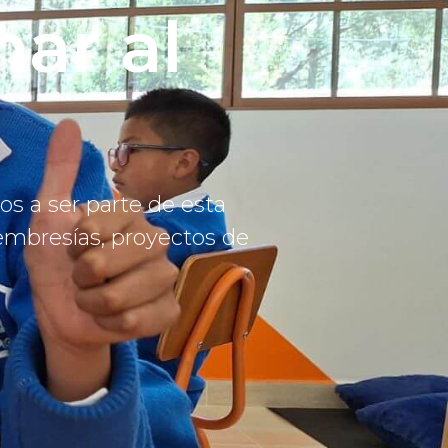
ar al
os a ser parte de esta
embresías, proyectos de