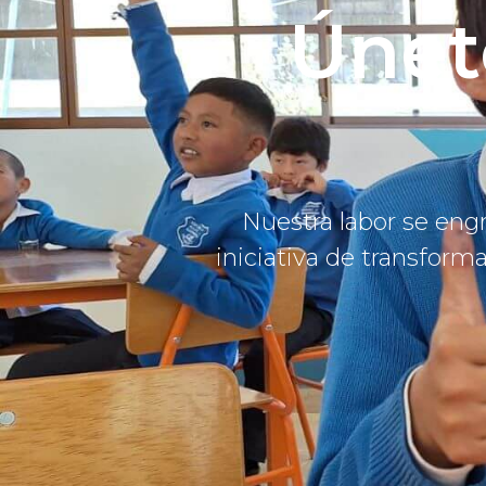
Únet
Nuestra labor se engr
iniciativa de transfor