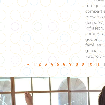
promovien
trabajo co
compartie
proyecto a
después”,
infraestru
comunitar
gobernanz
familias. 
gracias a
Futuro y 
«
1
2
3
4
5
6
7
8
9
10
11