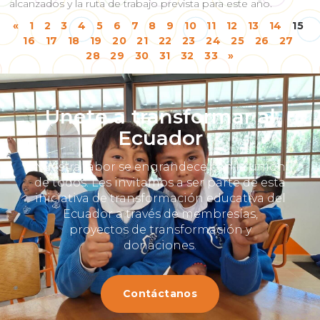
alcanzados y la ruta de trabajo prevista para este año.
«
1
2
3
4
5
6
7
8
9
10
11
12
13
14
15
16
17
18
19
20
21
22
23
24
25
26
27
28
29
30
31
32
33
»
Únete a transformar al
Ecuador
Nuestra labor se engrandece con la unión
de todos. Les invitamos a ser parte de esta
iniciativa de transformación educativa del
Ecuador a través de membresías,
proyectos de transformación y
donaciones.
Contáctanos