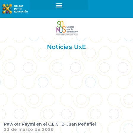
¿Cómo ser parte de UxE?
Proyectos y Programas
Noticias UxE
Pawkar Raymi en el C.E.C.I.B. Juan Peñafiel
23 de marzo de 2026