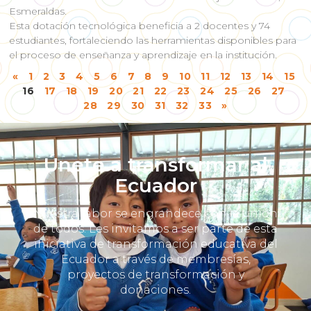
Esmeraldas.
Esta dotación tecnológica beneficia a 2 docentes y 74
estudiantes, fortaleciendo las herramientas disponibles para
el proceso de enseñanza y aprendizaje en la institución.
«
1
2
3
4
5
6
7
8
9
10
11
12
13
14
15
16
17
18
19
20
21
22
23
24
25
26
27
28
29
30
31
32
33
»
Únete a transformar al
Ecuador
Nuestra labor se engrandece con la unión
de todos. Les invitamos a ser parte de esta
iniciativa de transformación educativa del
Ecuador a través de membresías,
proyectos de transformación y
donaciones.