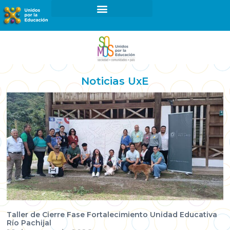
¿Cómo ser parte de UxE?
Proyectos y Programas
Noticias UxE
Taller de Cierre Fase Fortalecimiento Unidad Educativa
Río Pachijal